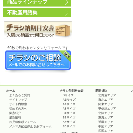
商品ラインナップ
不動産用語集
60秒で終わるカンタンなフォームです
ホーム
チラシ印刷料金表
新聞折込
よくあるご質問
Dサイズ
北海道エリア
サイトマップ
ABサイズ
東北エリア
サイト内検索
A4サイズ
関東エリア
初めての方へ
A3サイズ
甲信越エリア
拠点紹介
B4サイズ
北陸エリア
最新情報
B3サイズ
東海エリア
お見積依頼フォーム
A5サイズ
近畿エリア
メルマガ配信停止 受付フォーム
B5サイズ
中国エリア
四国エリア