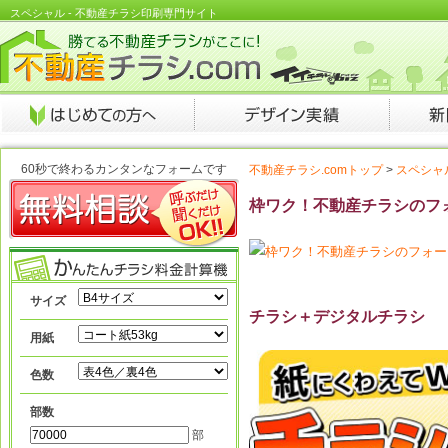
スペシャル - 不動産チラシ印刷専門サイト
60秒で終わるカンタンなフォームです
不動産チラシ.comトップ
>
スペシャ
枠ワク！不動産チラシのフ
サイズ
チラシ＋デジタルチラシ
用紙
色数
部数
部