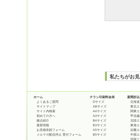
私たちがお見
ホーム
チラシ印刷料金表
新聞折込
よくあるご質問
Dサイズ
北海道
サイトマップ
ABサイズ
東北エ
サイト内検索
A4サイズ
関東エ
初めての方へ
A3サイズ
甲信越
拠点紹介
B4サイズ
北陸エ
最新情報
B3サイズ
東海エ
お見積依頼フォーム
A5サイズ
近畿エ
メルマガ配信停止 受付フォーム
B5サイズ
中国エ
四国エ