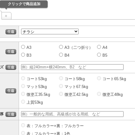
クリックで商品追加
＋
A3
A3（二つ折り）
A4
B3
B4
B5
ズ
コート53kg
コート58kg
コート65.5kg
マット53kg
マット67.5kg
微塗工35.5kg
微塗工42.5kg
微塗工48kg
上質53kg
厚
表：フルカラー×裏：フルカラー
表：フルカラー×裏：1色