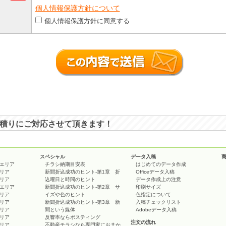
個人情報保護方針について
個人情報保護方針に同意する
積りにご対応させて頂きます！
スペシャル
データ入稿
エリア
チラシ納期目安表
はじめてのデータ作成
リア
新聞折込成功のヒント-第1章 折
Officeデータ入稿
リア
込曜日と時間のヒント
データ作成上の注意
エリア
新聞折込成功のヒント-第2章 サ
印刷サイズ
リア
イズや色のヒント
色指定について
リア
新聞折込成功のヒント-第3章 新
入稿チェックリスト
リア
聞という媒体
Adobeデータ入稿
リア
反響率ならポスティング
注文の流れ
リア
不動産チラシなら専門家におまか