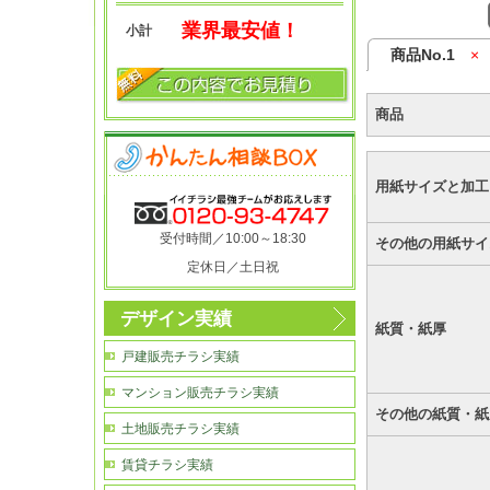
業界最安値！
小計
商品No.1
×
商品
用紙サイズと加工
受付時間／10:00～18:30
その他の用紙サイ
定休日／土日祝
デザイン実績
紙質・紙厚
戸建販売チラシ実績
マンション販売チラシ実績
その他の紙質・紙
土地販売チラシ実績
賃貸チラシ実績