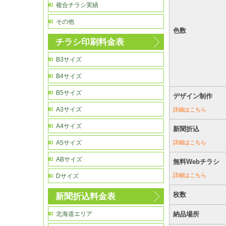
複合チラシ実績
その他
色数
チラシ印刷料金表
B3サイズ
B4サイズ
B5サイズ
デザイン制作
A3サイズ
詳細はこちら
A4サイズ
新聞折込
詳細はこちら
A5サイズ
ABサイズ
無料Webチラシ
詳細はこちら
Dサイズ
枚数
新聞折込料金表
納品場所
北海道エリア