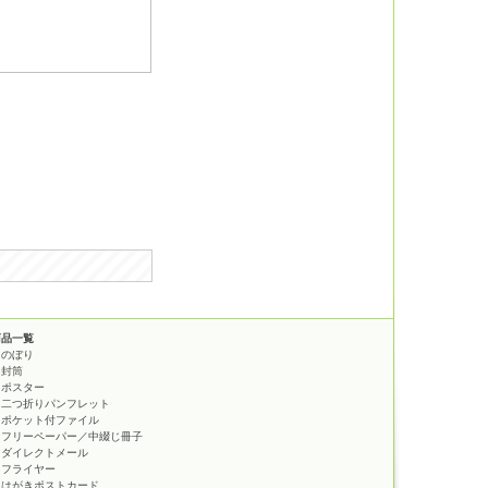
商品一覧
のぼり
封筒
ポスター
二つ折りパンフレット
ポケット付ファイル
フリーペーパー／中綴じ冊子
ダイレクトメール
フライヤー
はがきポストカード