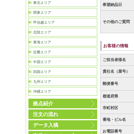
東北エリア
希望納品日
関東エリア
その他のご質問
甲信越エリア
北陸エリア
東海エリア
お客様の情報
近畿エリア
ご担当者様名
中国エリア
貴社名（屋号）
四国エリア
九州エリア
郵便番号
沖縄エリア
都道府県
拠点紹介
市町村区
注文の流れ
番地・ビル名
データ入稿
お電話番号